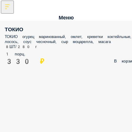
Меню
ТОКИО
ТОКИО огурец маринованный, омлет, креветки коктейльные,
лосось, соус чесночный, сыр моцарелла, масага
8ШТ/280 г
1 порц.
330 ₽
В корзи